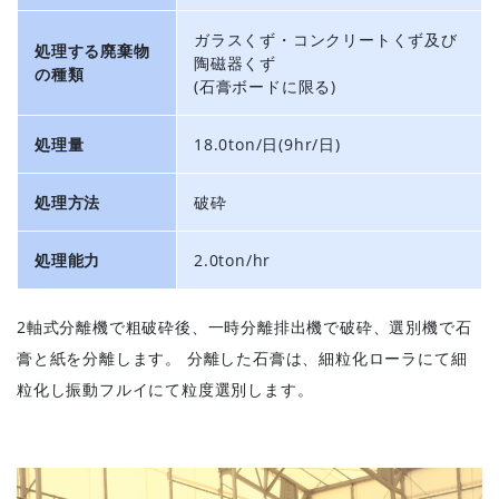
ガラスくず・コンクリートくず及び
処理する廃棄物
陶磁器くず
の種類
(石膏ボードに限る)
処理量
18.0ton/日(9hr/日)
処理方法
破砕
処理能力
2.0ton/hr
2軸式分離機で粗破砕後、一時分離排出機で破砕、選別機で石
膏と紙を分離します。 分離した石膏は、細粒化ローラにて細
粒化し振動フルイにて粒度選別します。