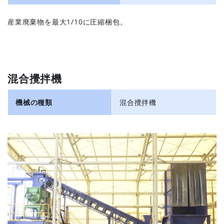
産業廃棄物を最大1/10に圧縮梱包。
混合攪拌機
機械の種類
混合攪拌機