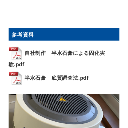
参考資料
自社制作 半水石膏による固化実
験.pdf
半水石膏 底質調査法.pdf