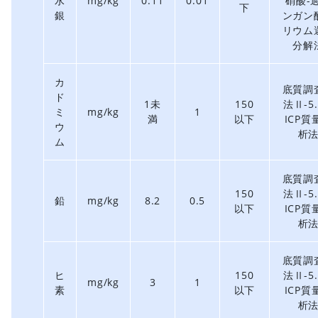
水
mg/kg
0.11
0.01
硝酸-
下
銀
ンガン
リウム
分解
カ
底質調
ド
1未
150
法Ⅱ-5.
ミ
mg/kg
1
満
以下
ICP質
ウ
析
ム
底質調
150
法Ⅱ-5.
鉛
mg/kg
8.2
0.5
以下
ICP質
析
底質調
ヒ
150
法Ⅱ-5.
mg/kg
3
1
素
以下
ICP質
析