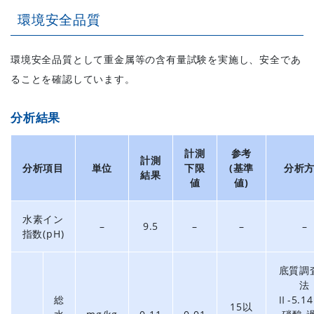
環境安全品質
環境安全品質として重金属等の含有量試験を実施し、安全であ
ることを確認しています。
分析結果
計測
参考
計測
分析項目
単位
下限
(基準
分析
結果
値
値)
水素イン
–
9.5
–
–
–
指数(pH)
底質調
法
総
Ⅱ-5.14
15以