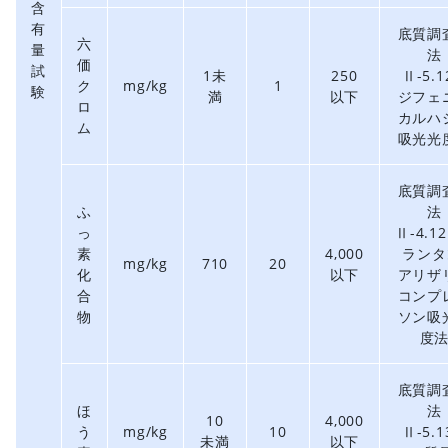
含
有
底質調
六
量
法
価
試
1未
250
Ⅱ-5.1
ク
mg/kg
1
験
満
以下
ジフェ
ロ
カルハ
ム
吸光光
底質調
ふ
法
っ
Ⅱ-4.12
素
4,000
ランタ
mg/kg
710
20
化
以下
アリザ
合
コンプ
物
ソン吸
度
底質調
ほ
法
10
4,000
う
mg/kg
10
Ⅱ-5.1
未満
以下