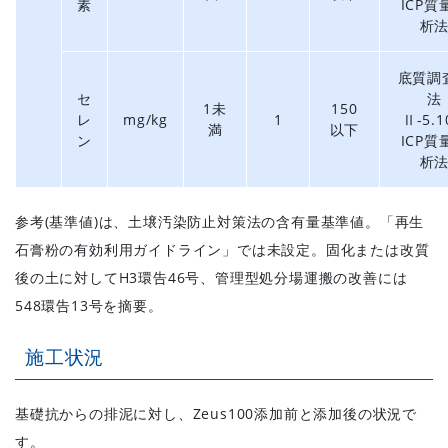
素
ICP質
析
底質調
セ
法
1未
150
レ
mg/kg
1
Ⅱ-5.1
満
以下
ン
ICP質
析
参考(基準値)は、土壌汚染防止対策法の含有量基準値。「再生
石膏粉の有効利用ガイドライン」では未設定。固化または改質
後の土に対してH3環告46号、管理型処分場運搬の改善には
548環告13号を摘要。
施工状況
基礎抗からの排泥に対し、Zeus100添加前と添加後の状況で
す。