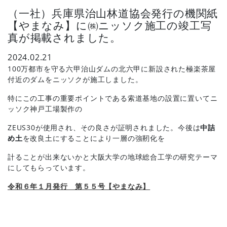
（一社）兵庫県治山林道協会発行の機関紙
【やまなみ】に㈱ニッソク施工の竣工写
真が掲載されました。
2024.02.21
100万都市を守る六甲治山ダムの北六甲に新設された極楽茶屋
付近のダムをニッソクが施工しました。
特にこの工事の重要ポイントである索道基地の設置に置いてニ
ッソク神戸工場製作の
ZEUS30が使用され、その良さが証明されました。今後は
中詰
め土
を改良土にすることにより一層の強靭化を
計ることが出来ないかと大阪大学の地球総合工学の研究テーマ
にしてもらっています。
令和６年１月発行 第５５号【やまなみ】